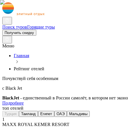
Поиск туров
Горящие туры
Получить скидку
Меню
Главная
Рейтинг отелей
Почувствуй себя особенным
с Black Jet
BlackJet
- единственный в России самолёт, в котором нет эконо
Подробнее
топ отелей
Турция
Таиланд
Египет
ОАЭ
Мальдивы
1
MAXX ROYAL KEMER RESORT