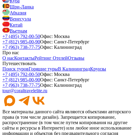
Куба
Шри-Ланка
Абхазия
Венесуэла
Китай
Вьетнам
+7 (495) 792-00-50
Офис: Москва
+7 (812) 985-00-90
Офис: Санкт-Петербург
+7 (963) 738-77-75
Офис: Калининград
Про нас
О нас
Контакты
Рейтинг Отелей
Отзывы
Путешествовать
Поиск туров
Горящие туры
В Калининград
Круизы
+7 (495) 792-00-50
Офис: Москва
+7 (812) 985-00-90
Офис: Санкт-Петербург
+7 (963) 738-77-75
Офис: Калининград
tour@coraltravelelite.ru
Все материалы данного сайта являются объектами авторского
права (в том числе дизайн). Запрещается копирование,
распространение (в том числе путем копирования на другие
сайты и ресурсы в Интернете) или любое иное использование
информации и объектов без предварительного согласия